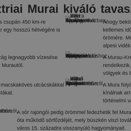
triai Murai kiváló tavasz
ros csupán 450 km-re
Ahogy bekös
ár egy hosszú hétvégére is
kellemes id
örömére. Mu
alpesi vidék
szág legnagyobb vízesése
A Murau-Kre
ó Murautól.
rendelkezik
völgyek és 
a macskaköves utcácskákkal
A Mura foly
tákat.
kínálnak arr
történelmi v
A sör rajongói pedig örömmel fedezhetik fel Mur
óta működő sörfőzdéjét, mely büszkén viszi tová
város 15. századra visszanyúló hagyományait.