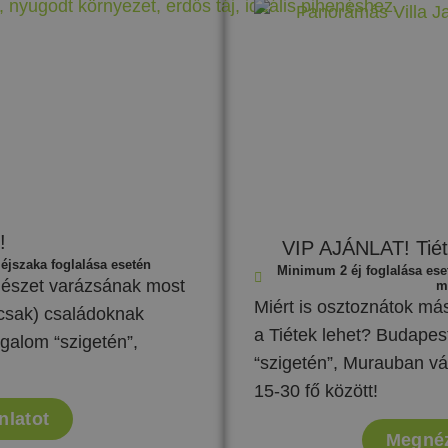
!
VIP AJÁNLAT! Tié
éjszaka foglalása esetén
Minimum 2 éj foglalása es
mészet varázsának most
m
Miért is osztoznátok m
csak) családoknak
a Tiétek lehet? Budapest
ugalom “szigetén”,
“szigetén”, Murauban vá
15-30 fő között!
nlatot
Megnéz