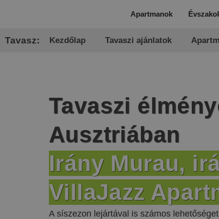
Apartmanok
Évszako
Tavasz:
Kezdőlap
Tavaszi ajánlatok
Apart
Tavaszi élmény
Ausztriában
Irány Murau, ir
VillaJazz Apar
A síszezon lejártával is számos lehetőség