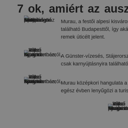
7 ok, amiért az ausz
Murau, a festői alpesi kisvá
található Budapesttől, így ak
remek úticélt jelent.
A Günster-vízesés, Stájeror
csak karnyújtásnyira találhat
Murau középkori hangulata 
egész évben lenyűgözi a turis