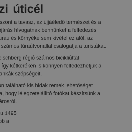
i úticél
zönt a tavasz, az újjáéledő természet és a
őjárás hívogatnak bennünket a felfedezés
rau és környéke sem kivétel ez alól, az
 számos túraútvonallal csalogatja a turistákat.
ischberg régió számos bicikliúttal
, így kétkeréken is könnyen felfedezhetjük a
lankák szépségeit.
ón található kis hidak remek lehetőséget
a, hogy lélegzetelállító fotókat készítsünk a
árosról.
au 1495
bb a