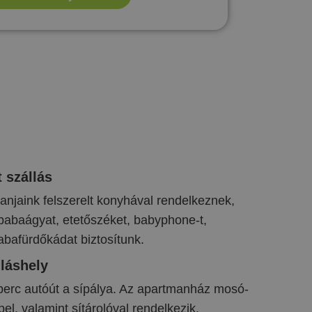
 szállás
njaink felszerelt konyhával rendelkeznek,
babaágyat, etetőszéket, babyphone-t,
abafürdőkádat biztosítunk.
lláshely
erc autóút a sípálya. Az apartmanház mosó-
el, valamint sítárolóval rendelkezik.