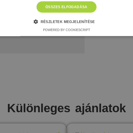
yikét és az apartmanházba
ÖSSZES ELFOGADÁSA
 szabadságot!
RÉSZLETEK MEGJELENÍTÉSE
és és foglalás
POWERED BY COOKIESCRIPT
Különleges ajánlatok