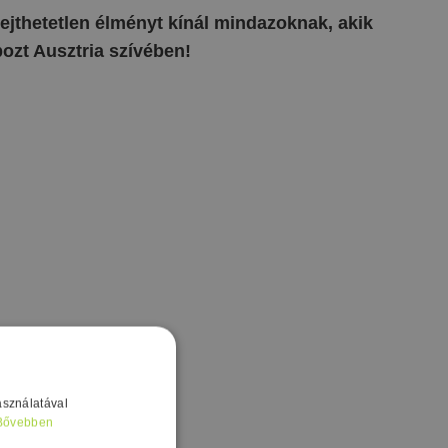
elejthetetlen élményt kínál mindazoknak, akik
bozt Ausztria szívében!
asználatával
Bővebben