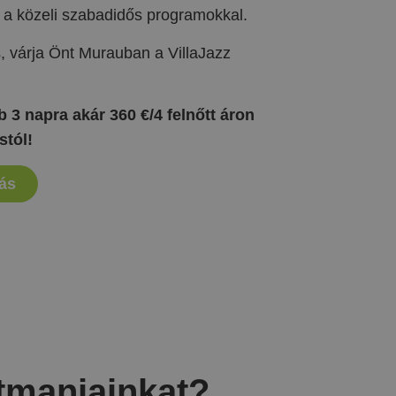
nt a közeli szabadidős programokkal.
s, várja Önt Murauban a VillaJazz
 3 napra akár 360 €/4 felnőtt áron
stól!
lás
tmanjainkat?