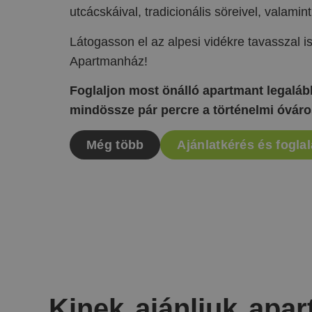
utcácskáival, tradicionális söreivel, valami
Látogasson el az alpesi vidékre tavasszal i
Apartmanház!
Foglaljon most önálló apartmant legalább
mindössze pár percre a történelmi óváro
Még több
Ajánlatkérés és fogla
Kinek ajánljuk apar