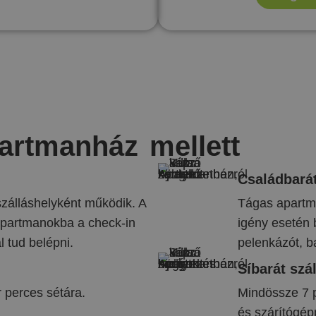
partmanház mellett
Családbarát
zálláshelyként működik. A
Tágas apartma
apartmanokba a check-in
igény esetén 
l tud belépni.
pelenkázót, b
Síbarát szá
 perces sétára.
Mindössze 7 p
és szárítógépp