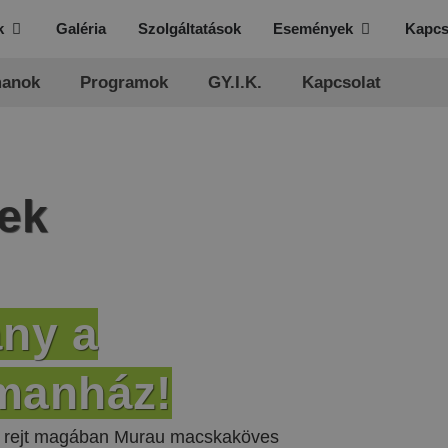
k
Galéria
Szolgáltatások
Események
Kapcs
manok
Programok
GY.I.K.
Kapcsolat
ek
ány a
tmanház!
et rejt magában Murau macskaköves