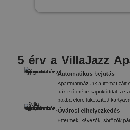
5 érv a VillaJazz A
Automatikus bejutás
Apartmanházunk automatizált s
ház előterébe kapukóddal, az 
boxba előre kikészített kártyáva
Óvárosi elhelyezkedés
Éttermek, kávézók, sörözők pár