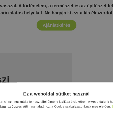
vasszal. A történelem, a természet és az építészet f
varázslatos helyeket. Ne hagyja ki ezt a kis ékszerdo
Ajánlatkérés
szi
aJazz
Ez a weboldal sütiket használ
ikében!
al sütiket használ a felhasználói élmény javítása érdekében. A weboldalunk h
járul az összes süti használatához, a Cookie szabályzatunknak megfelelően.