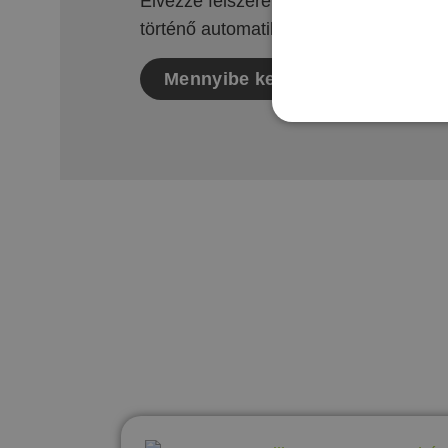
Élvezze felszerelt szálláshelyeink eg
történő automatikus bejutás nyújtotta
Mennyibe kerül?
Ajánlatkér