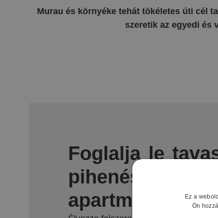
Murau és környéke tehát tökéletes úti cél ta
szeretik az egyedi és 
Foglalja le tava
pihenését a Vill
apartmanok egy
Ez a webold
Ön hozzá