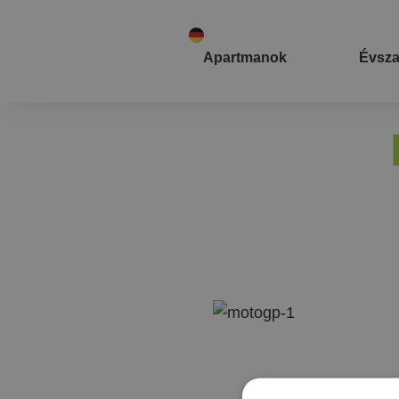
Apartmanok
Évsz