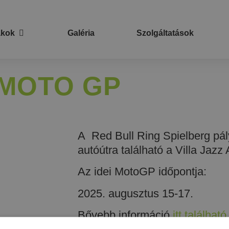
akok
Galéria
Szolgáltatások
MOTO GP
A Red Bull Ring Spielberg pál
autóútra található a Villa Jazz
Az idei MotoGP időpontja:
2025. augusztus 15-17.
Bővebb információ
itt található