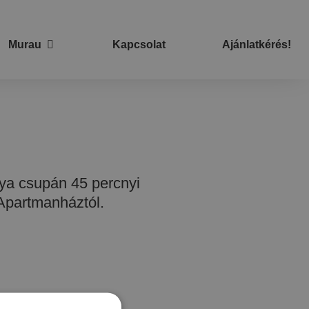
Murau
Kapcsolat
Ajánlatkérés!
ya csupán 45 percnyi
 Apartmanháztól.
.