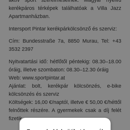
aktív sport szerelmeseinek. Magyar nyelvű
kerékpáros térképek találhatóak a Villa Jazz
Apartmanházban.
Intersport Pintar kerékpárkölcsönző és szerviz:
Cím: Bundesstraße 7a, 8850 Murau, Tel: +43
3532 2397
Nyitvatartási idő: hétfőtől péntekig: 08.30–18.00
óráig, illetve szombaton: 08.30–12.30 óráig
Web: www.sportpintar.at
Ajánlat: bolt, kerékpár kölcsönzés, e-bike
kölcsönzés és szerviz
Költségek: 16,00 €/naptól, illetve € 50,00 €/héttől
felnőttek részére. A gyermekek csak a díj felét
fizetik.