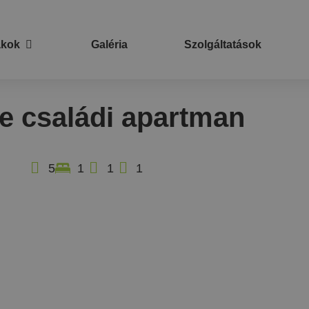
akok
Galéria
Szolgáltatások
e családi apartman
5
1
1
1