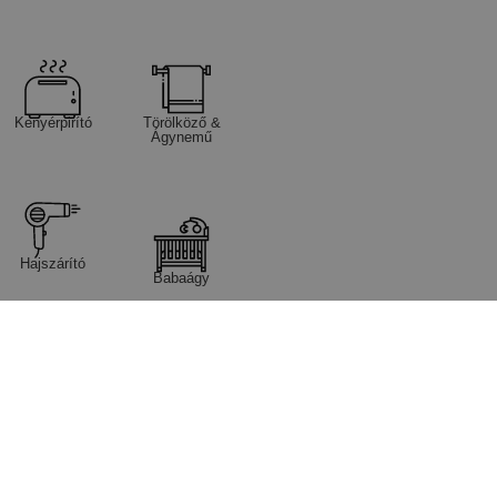
Kenyérpirító
Törölköző &
Ágynemű
Hajszárító
Babaágy