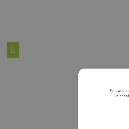
Ez a webold
Ön hozzá