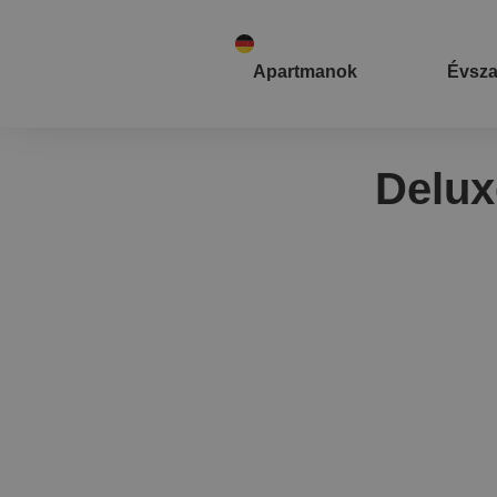
Apartmanok
Évsz
Delux