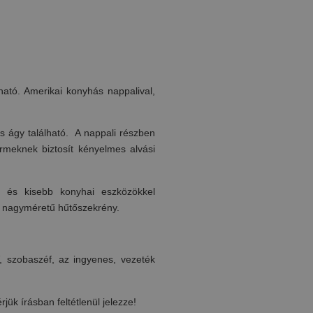
ató. Amerikai konyhás nappalival,
 ágy található. A nappali részben
ermeknek biztosít kényelmes alvási
l és kisebb konyhai eszközökkel
és nagyméretű hűtőszekrény.
, szobaszéf, az ingyenes, vezeték
jük írásban feltétlenül jelezze!