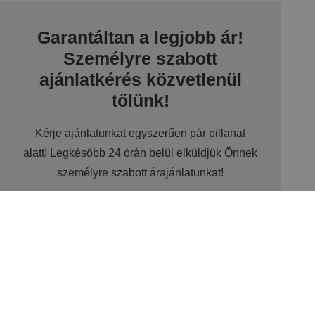
Garantáltan a legjobb ár!
Személyre szabott
ajánlatkérés közvetlenül
tőlünk!
Kérje ajánlatunkat egyszerűen pár pillanat
alatt! Legkésőbb 24 órán belül elküldjük Önnek
személyre szabott árajánlatunkat!
+36 20 320 7950
villa@villajazz.hu
Ajánlatot kérek!