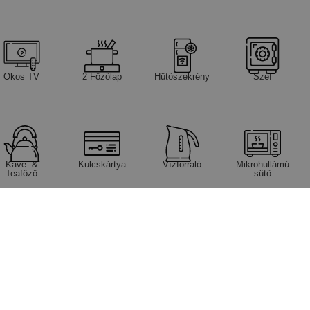
Okos TV
2 Főzőlap
Hütőszekrény
Széf
Kávé- &
Kulcskártya
Vízforraló
Mikrohullámú
Teafőző
sütő