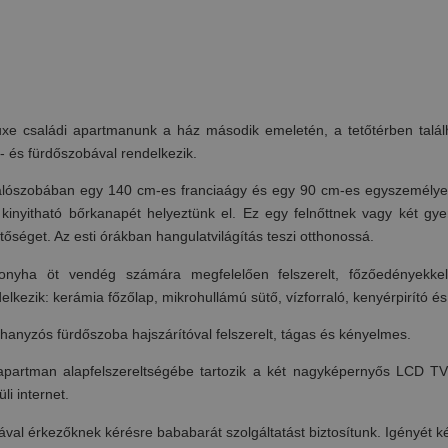
uxe családi apartmanunk a ház második emeletén, a tetőtérben találh
- és fürdőszobával rendelkezik.
álószobában egy 140 cm-es franciaágy és egy 90 cm-es egyszemélyes
 kinyitható bőrkanapét helyeztünk el. Ez egy felnőttnek vagy két gy
etőséget.
Az esti órákban hangulatvilágítás teszi otthonossá.
onyha öt vendég számára megfelelően felszerelt, főzőedényekke
elkezik: kerámia főzőlap, mikrohullámú sütő, vízforraló, kenyérpirító 
hanyzós fürdőszoba hajszárítóval felszerelt, tágas és kényelmes.
apartman alapfelszereltségébe tartozik a két nagyképernyős LCD TV
üli internet.
val érkezőknek kérésre bababarát szolgáltatást biztosítunk. Igényét kér