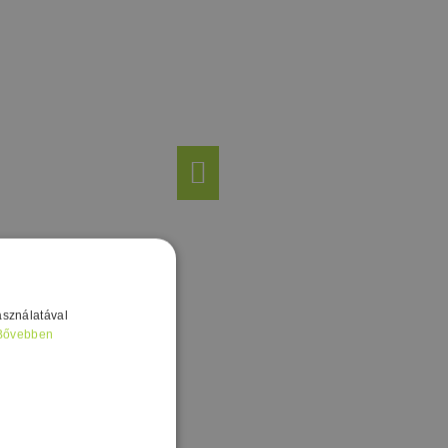
asználatával
Bővebben