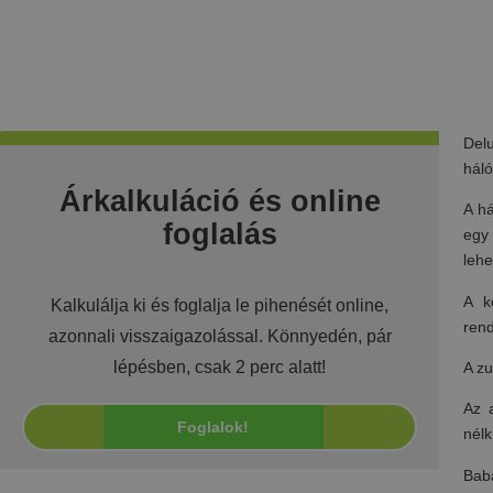
Del
háló
Árkalkuláció és online
A h
foglalás
egy
leh
A k
Kalkulálja ki és foglalja le pihenését online,
rend
azonnali visszaigazolással. Könnyedén, pár
lépésben, csak 2 perc alatt!
A zu
Az 
nélk
Babá