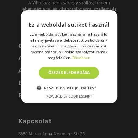
A Villa Jazz nemcsak egy szállás, hanem
lehetőség a teljes kikapcsolódásra, szellemi és
fizikai felfrissülésre az év bármely szakában!
Ez a weboldal sütiket használ
Ez a weboldal sütiket használ a felhasználói
élmény javítása érdekében. A weboldalunk
Galéria
használatával Ön hozzájárul az összes süti
használatához, a Cookie szabályzatunknak
Ajánlatok
megfelelően.
Bővebben
Apartmanok
ÖSSZES ELFOGADÁSA
Események
RÉSZLETEK MEGJELENÍTÉSE
Programok
POWERED BY COOKIESCRIPT
Kapcsolat
8850 Murau Anna-Neumann Str 23.