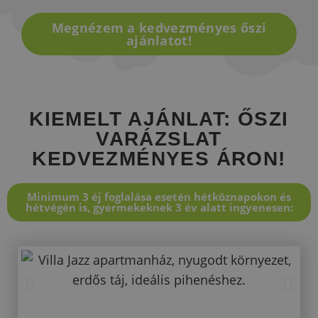
Megnézem a kedvezményes őszi
ajánlatot!
KIEMELT AJÁNLAT: ŐSZI
VARÁZSLAT
KEDVEZMÉNYES ÁRON!
Minimum 3 éj foglalása esetén hétköznapokon és
hétvégén is, gyermekeknek 3 év alatt ingyenesen: