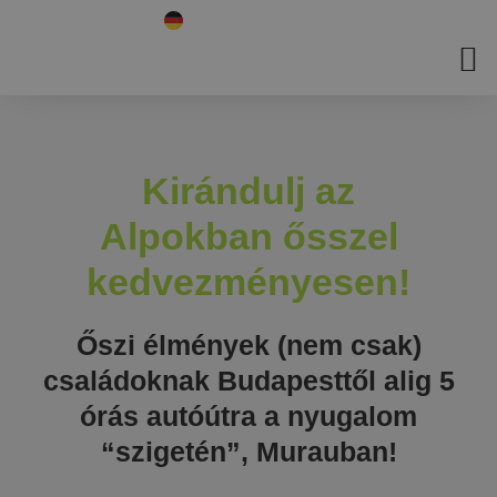
Kirándulj az
Alpokban ősszel
kedvezményesen!
Őszi élmények (nem csak)
családoknak Budapesttől alig 5
órás autóútra a nyugalom
“szigetén”, Murauban!