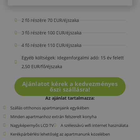
2 fő részére 70 EUR/éjszaka
3 fő részére 100 EUR/éjszaka
4 fő részére 110 EUR/éjszaka
Egyéb költségek: Idegenforgalmi adó: 15 év felett
2,50 EUR/fő/éjszaka
Ajánlatot kérek a kedvezményes
őszi szállásra!
Az ajánlat tartalmazza:
Szállás otthonos apartmanjaink egyikében
Minden apartmanhoz extrán felszerelt konyha
Nagyképernyős LCD TV
A szélessávú wifi internet használata
Kerékpárbérlési lehetőség az apartmanunk közelében