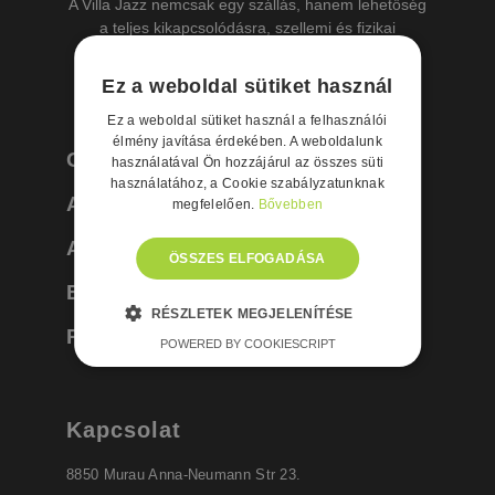
A Villa Jazz nemcsak egy szállás, hanem lehetőség
a teljes kikapcsolódásra, szellemi és fizikai
felfrissülésre az év bármely szakában!
Ez a weboldal sütiket használ
Ez a weboldal sütiket használ a felhasználói
élmény javítása érdekében. A weboldalunk
Galéria
használatával Ön hozzájárul az összes süti
használatához, a Cookie szabályzatunknak
Ajánlatok
megfelelően.
Bővebben
Apartmanok
ÖSSZES ELFOGADÁSA
Események
RÉSZLETEK MEGJELENÍTÉSE
Programok
POWERED BY COOKIESCRIPT
Kapcsolat
8850 Murau Anna-Neumann Str 23.