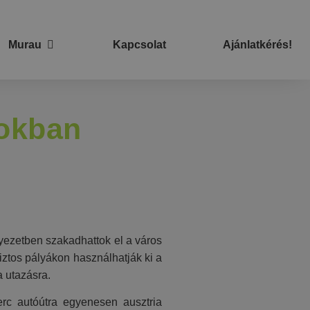
Murau
Kapcsolat
Ajánlatkérés!
pokban
yezetben szakadhattok el a város
biztos pályákon használhatják ki a
a utazásra.
rc autóútra egyenesen ausztria