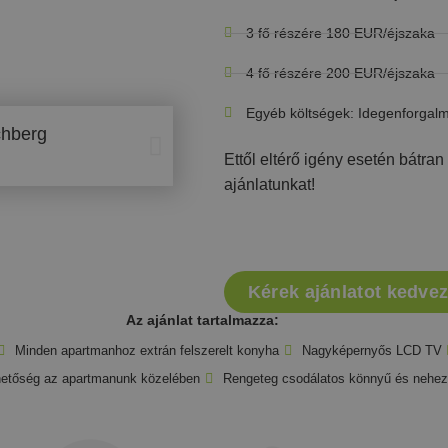
3 fő részére 180 EUR/éjszaka
4 fő részére 200 EUR/éjszaka
Egyéb költségek: Idegenforgalmi
Ettől eltérő igény esetén bátra
ajánlatunkat!
Kérek ajánlatot kedve
Az ajánlat tartalmazza:
Minden apartmanhoz extrán felszerelt konyha
Nagyképernyős LCD TV
ehetőség az apartmanunk közelében
Rengeteg csodálatos könnyű és nehez