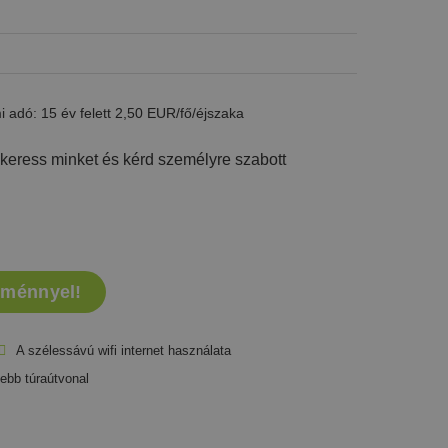
 adó: 15 év felett 2,50 EUR/fő/éjszaka
n keress minket és kérd személyre szabott
zménnyel!
A szélessávú wifi internet használata
ebb túraútvonal