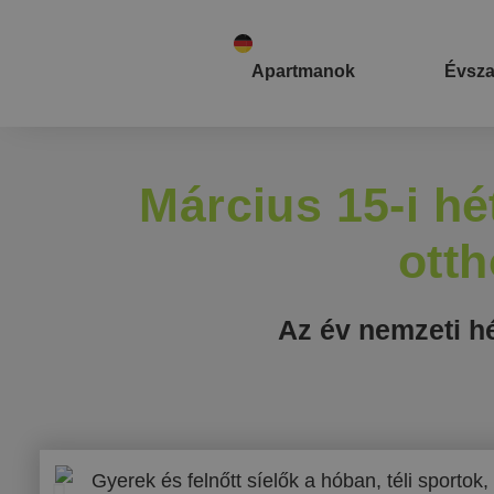
Apartmanok
Évsz
Március 15-i h
otth
Az év nemzeti hé