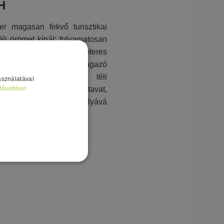
H
r magasan fekvő turisztikai
téli örömet kínál: folyamatosan
 sípályákat (akár 2.205 méteres
an is), szerteágazó
ákat, egyedülálló téli
asználatával
at és egy idilli erdei tavat,
Bővebben
ermészetes korcsolyapályává