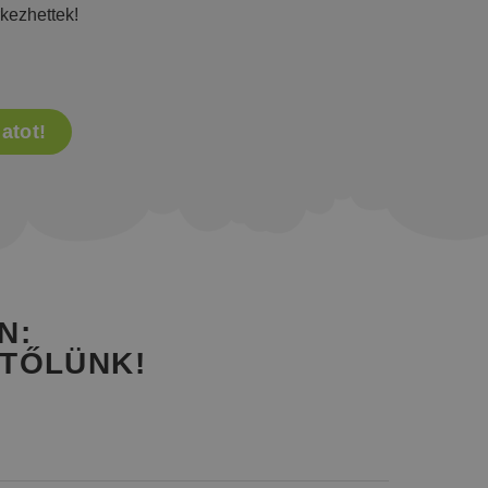
rkezhettek!
atot!
N:
 TŐLÜNK!