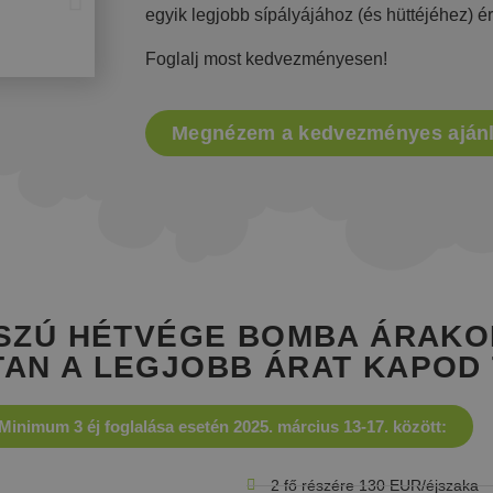
egyik legjobb sípályájához (és hüttéjéhez) é
Foglalj most kedvezményesen!
Megnézem a kedvezményes ajánl
SZÚ HÉTVÉGE BOMBA ÁRAKO
AN A LEGJOBB ÁRAT KAPOD
Minimum 3 éj foglalása esetén 2025. március 13-17. között:
2 fő részére 130 EUR/éjszaka