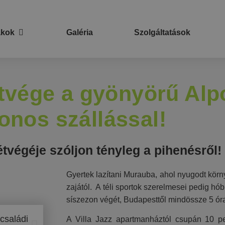
akok
Galéria
Szolgáltatások
étvége a gyönyörű Al
onos szállással!
tvégéje szóljon tényleg a pihenésről!
Gyertek lazítani Murauba, ahol nyugodt körn
zajától. A téli sportok szerelmesei pedig hó
síszezon végét, Budapesttől mindössze 5 ór
A Villa Jazz apartmanháztól csupán 10 pe