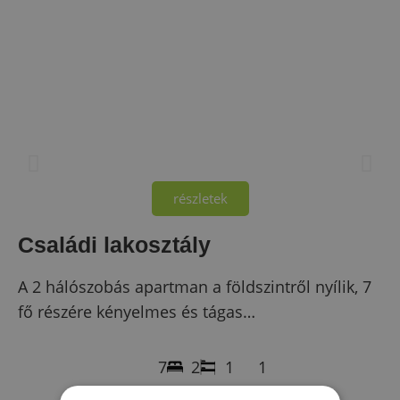
részletek
Családi lakosztály
A 2 hálószobás apartman a földszintről nyílik, 7
fő részére kényelmes és tágas…
7
2
1
1