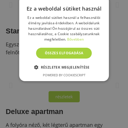
Ez a weboldal sütiket használ
részletek
Ez a weboldal sütiket használ a felhasználói
élmény javítása érdekében. A weboldalunk
használatával Ön hozzájárul az összes süti
Standard apartman
használatához, a Cookie szabályzatunknak
megfelelően.
Bővebben
Egyszobás, ugyanakkor tágas, kényelmes. 2
felnőtt, ill. babával érkező szülők részére…
ÖSSZES ELFOGADÁSA
RÉSZLETEK MEGJELENÍTÉSE
2
1
1
POWERED BY COOKIESCRIPT
részletek
Deluxe apartman
A folyóra néző, két légterű apartman egy