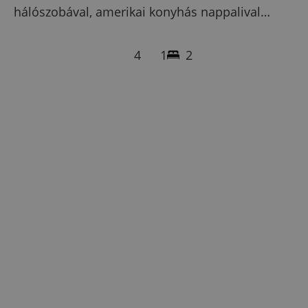
hálószobával, amerikai konyhás nappalival…
4
1
2